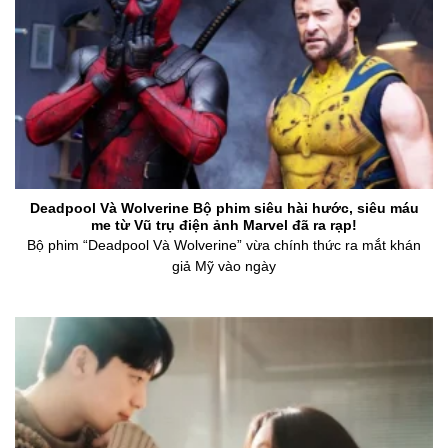
Deadpool Và Wolverine Bộ phim siêu hài hước, siêu máu
me từ Vũ trụ điện ảnh Marvel đã ra rạp!
Bộ phim “Deadpool Và Wolverine” vừa chính thức ra mắt khán
giả Mỹ vào ngày