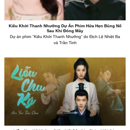
Kiêu Khởi Thanh Nhưỡng Dự Án Phim Hứa Hẹn Bùng Nổ
Sau Khi Đóng Máy
Dự án phim “Kiêu Khởi Thanh Nhưỡng” do Địch Lệ Nhiệt Ba
và Trần Tinh