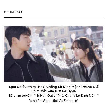
PHIM BỘ
Lịch Chiếu Phim “Phải Chăng Là Định Mệnh” Đánh Giá
Phim Mới Của Kim So Hyun
Bộ phim truyền hình Hàn Quốc “Phải Chăng Là Định Mệnh”
(tựa gốc: Serendipity’s Embrace)