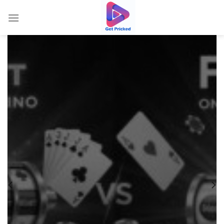
Bỏ
qua
nội
dung