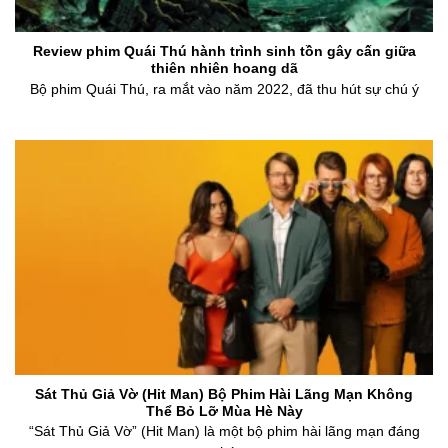
Review phim Quái Thú hành trình sinh tồn gây cấn giữa
thiên nhiên hoang dã
Bộ phim Quái Thú, ra mắt vào năm 2022, đã thu hút sự chú ý
Sát Thủ Giả Vờ (Hit Man) Bộ Phim Hài Lãng Mạn Không
Thể Bỏ Lỡ Mùa Hè Này
“Sát Thủ Giả Vờ” (Hit Man) là một bộ phim hài lãng mạn đáng