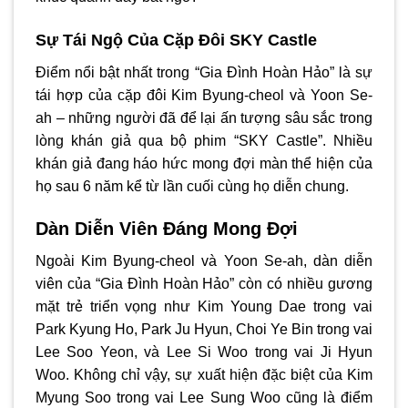
Sự Tái Ngộ Của Cặp Đôi SKY Castle
Điểm nổi bật nhất trong “Gia Đình Hoàn Hảo” là sự
tái hợp của cặp đôi Kim Byung-cheol và Yoon Se-
ah – những người đã để lại ấn tượng sâu sắc trong
lòng khán giả qua bộ phim “SKY Castle”. Nhiều
khán giả đang háo hức mong đợi màn thể hiện của
họ sau 6 năm kể từ lần cuối cùng họ diễn chung.
Dàn Diễn Viên Đáng Mong Đợi
Ngoài Kim Byung-cheol và Yoon Se-ah, dàn diễn
viên của “Gia Đình Hoàn Hảo” còn có nhiều gương
mặt trẻ triển vọng như Kim Young Dae trong vai
Park Kyung Ho, Park Ju Hyun, Choi Ye Bin trong vai
Lee Soo Yeon, và Lee Si Woo trong vai Ji Hyun
Woo. Không chỉ vậy, sự xuất hiện đặc biệt của Kim
Myung Soo trong vai Lee Sung Woo cũng là điểm