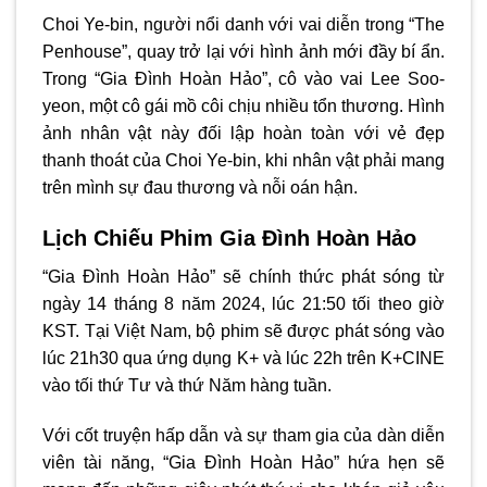
Choi Ye-bin, người nổi danh với vai diễn trong “The
Penhouse”, quay trở lại với hình ảnh mới đầy bí ẩn.
Trong “Gia Đình Hoàn Hảo”, cô vào vai Lee Soo-
yeon, một cô gái mồ côi chịu nhiều tổn thương. Hình
ảnh nhân vật này đối lập hoàn toàn với vẻ đẹp
thanh thoát của Choi Ye-bin, khi nhân vật phải mang
trên mình sự đau thương và nỗi oán hận.
Lịch Chiếu Phim Gia Đình Hoàn Hảo
“Gia Đình Hoàn Hảo” sẽ chính thức phát sóng từ
ngày 14 tháng 8 năm 2024, lúc 21:50 tối theo giờ
KST. Tại Việt Nam, bộ phim sẽ được phát sóng vào
lúc 21h30 qua ứng dụng K+ và lúc 22h trên K+CINE
vào tối thứ Tư và thứ Năm hàng tuần.
Với cốt truyện hấp dẫn và sự tham gia của dàn diễn
viên tài năng, “Gia Đình Hoàn Hảo” hứa hẹn sẽ