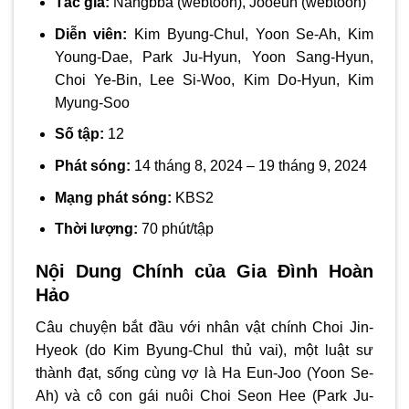
Tác giả:
Nangbba (webtoon), Jooeun (webtoon)
Diễn viên:
Kim Byung-Chul, Yoon Se-Ah, Kim
Young-Dae, Park Ju-Hyun, Yoon Sang-Hyun,
Choi Ye-Bin, Lee Si-Woo, Kim Do-Hyun, Kim
Myung-Soo
Số tập:
12
Phát sóng:
14 tháng 8, 2024 – 19 tháng 9, 2024
Mạng phát sóng:
KBS2
Thời lượng:
70 phút/tập
Nội Dung Chính của Gia Đình Hoàn
Hảo
Câu chuyện bắt đầu với nhân vật chính Choi Jin-
Hyeok (do Kim Byung-Chul thủ vai), một luật sư
thành đạt, sống cùng vợ là Ha Eun-Joo (Yoon Se-
Ah) và cô con gái nuôi Choi Seon Hee (Park Ju-