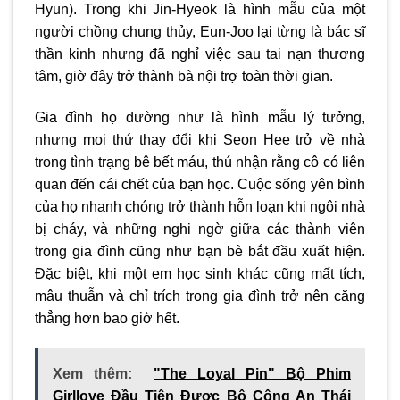
Hyun). Trong khi Jin-Hyeok là hình mẫu của một
người chồng chung thủy, Eun-Joo lại từng là bác sĩ
thần kinh nhưng đã nghỉ việc sau tai nạn thương
tâm, giờ đây trở thành bà nội trợ toàn thời gian.
Gia đình họ dường như là hình mẫu lý tưởng,
nhưng mọi thứ thay đổi khi Seon Hee trở về nhà
trong tình trạng bê bết máu, thú nhận rằng cô có liên
quan đến cái chết của bạn học. Cuộc sống yên bình
của họ nhanh chóng trở thành hỗn loạn khi ngôi nhà
bị cháy, và những nghi ngờ giữa các thành viên
trong gia đình cũng như bạn bè bắt đầu xuất hiện.
Đặc biệt, khi một em học sinh khác cũng mất tích,
mâu thuẫn và chỉ trích trong gia đình trở nên căng
thẳng hơn bao giờ hết.
Xem thêm:
"The Loyal Pin" Bộ Phim
Girllove Đầu Tiên Được Bộ Công An Thái