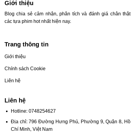
Giới thiệu
Blog chia sẻ c
ảm nhận, phân tích và đánh giá chân thật
các tựa phim hot nhất hiện nay.
Trang thông tin
Giới thiệu
Chính sách Cookie
Liên hệ
Liên hệ
Hotline: 0748254627
Địa chỉ: 796 Đường Hưng Phú, Phường 9, Quận 8, Hồ
Chí Minh, Việt Nam