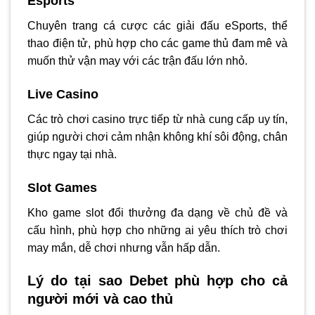
Esports
Chuyên trang cá cược các giải đấu eSports, thể
thao điện tử, phù hợp cho các game thủ đam mê và
muốn thử vận may với các trận đấu lớn nhỏ.
Live Casino
Các trò chơi casino trực tiếp từ nhà cung cấp uy tín,
giúp người chơi cảm nhận không khí sôi động, chân
thực ngay tại nhà.
Slot Games
Kho game slot đổi thưởng đa dạng về chủ đề và
cấu hình, phù hợp cho những ai yêu thích trò chơi
may mắn, dễ chơi nhưng vẫn hấp dẫn.
Lý do tại sao Debet phù hợp cho cả
người mới và cao thủ