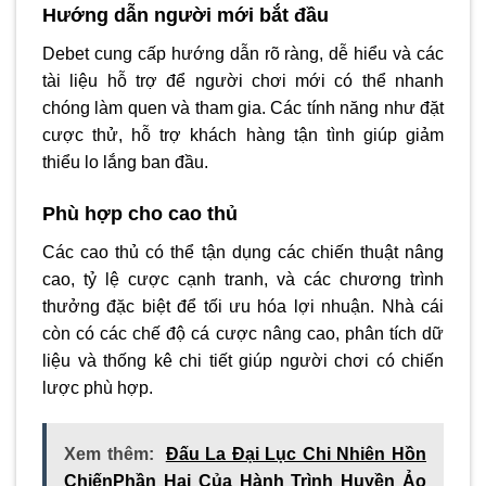
Hướng dẫn người mới bắt đầu
Debet cung cấp hướng dẫn rõ ràng, dễ hiểu và các
tài liệu hỗ trợ để người chơi mới có thể nhanh
chóng làm quen và tham gia. Các tính năng như đặt
cược thử, hỗ trợ khách hàng tận tình giúp giảm
thiểu lo lắng ban đầu.
Phù hợp cho cao thủ
Các cao thủ có thể tận dụng các chiến thuật nâng
cao, tỷ lệ cược cạnh tranh, và các chương trình
thưởng đặc biệt để tối ưu hóa lợi nhuận. Nhà cái
còn có các chế độ cá cược nâng cao, phân tích dữ
liệu và thống kê chi tiết giúp người chơi có chiến
lược phù hợp.
Xem thêm:
Đấu La Đại Lục Chi Nhiên Hồn
ChiếnPhần Hai Của Hành Trình Huyền Ảo