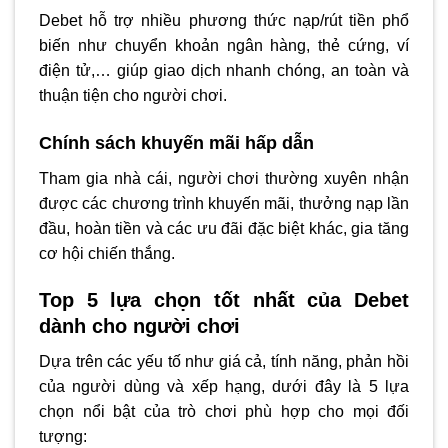
Debet hỗ trợ nhiều phương thức nạp/rút tiền phổ
biến như chuyển khoản ngân hàng, thẻ cứng, ví
điện tử,… giúp giao dịch nhanh chóng, an toàn và
thuận tiện cho người chơi.
Chính sách khuyến mãi hấp dẫn
Tham gia nhà cái, người chơi thường xuyên nhận
được các chương trình khuyến mãi, thưởng nạp lần
đầu, hoàn tiền và các ưu đãi đặc biệt khác, gia tăng
cơ hội chiến thắng.
Top 5 lựa chọn tốt nhất của Debet
dành cho người chơi
Dựa trên các yếu tố như giá cả, tính năng, phản hồi
của người dùng và xếp hạng, dưới đây là 5 lựa
chọn nổi bật của trò chơi phù hợp cho mọi đối
tượng: