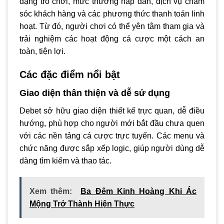
dạng trò chơi, mức thưởng hấp dẫn, dịch vụ chăm
sóc khách hàng và các phương thức thanh toán linh
hoạt. Từ đó, người chơi có thể yên tâm tham gia và
trải nghiệm các hoạt động cá cược một cách an
toàn, tiện lợi.
Các đặc điểm nổi bật
Giao diện thân thiện và dễ sử dụng
Debet sở hữu giao diện thiết kế trực quan, dễ điều
hướng, phù hợp cho người mới bắt đầu chưa quen
với các nền tảng cá cược trực tuyến. Các menu và
chức năng được sắp xếp logic, giúp người dùng dễ
dàng tìm kiếm và thao tác.
Xem thêm:
Ba Đêm Kinh Hoàng Khi Ác
Mộng Trở Thành Hiện Thực