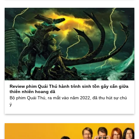
Review phim Quái Thú hành trình sinh tồn gây cấn giữa
thiên nhiên hoang dã
Bộ phim Quái Thú, ra mắt vào năm 2022, đã thu hút sự chú
ý