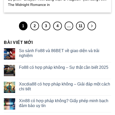
The Midnight Romance in
1
2
3
4
…
11
BÀI VIẾT MỚI
So sánh Fo88 và 86BET về giao diện và trải
nghiệm
Fo88 có hợp pháp không – Sự thật cần biết 2025
Xocdia88 có hợp pháp không – Giải đáp một cách
chi tiết
Xin88 có hợp pháp không? Giấy phép minh bạch
đảm bảo uy tín