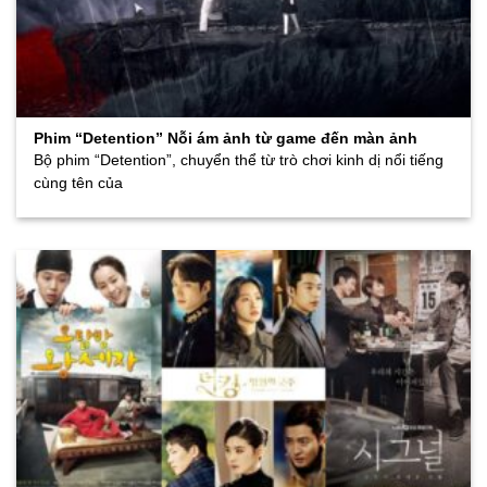
Phim “Detention” Nỗi ám ảnh từ game đến màn ảnh
Bộ phim “Detention”, chuyển thể từ trò chơi kinh dị nổi tiếng
cùng tên của