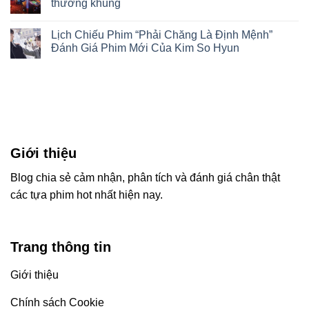
thưởng khủng
Lịch Chiếu Phim “Phải Chăng Là Định Mệnh”
Đánh Giá Phim Mới Của Kim So Hyun
Giới thiệu
Blog chia sẻ c
ảm nhận, phân tích và đánh giá chân thật
các tựa phim hot nhất hiện nay.
Trang thông tin
Giới thiệu
Chính sách Cookie