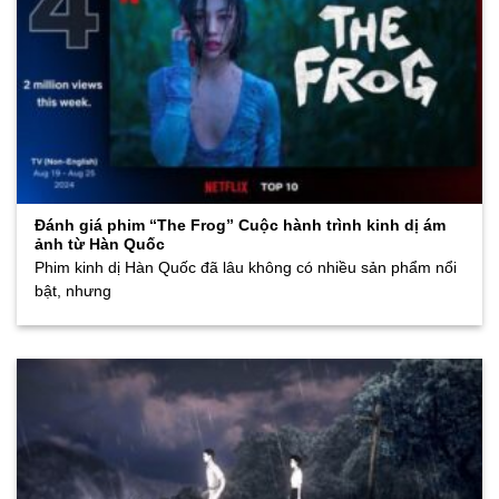
Đánh giá phim “The Frog” Cuộc hành trình kinh dị ám
ảnh từ Hàn Quốc
Phim kinh dị Hàn Quốc đã lâu không có nhiều sản phẩm nổi
bật, nhưng