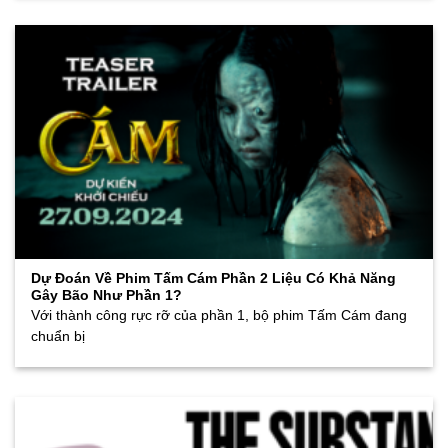
Dự Đoán Về Phim Tấm Cám Phần 2 Liệu Có Khả Năng
Gây Bão Như Phần 1?
Với thành công rực rỡ của phần 1, bộ phim Tấm Cám đang
chuẩn bị