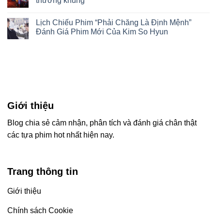
thưởng khủng
Lịch Chiếu Phim “Phải Chăng Là Định Mệnh”
Đánh Giá Phim Mới Của Kim So Hyun
Giới thiệu
Blog chia sẻ c
ảm nhận, phân tích và đánh giá chân thật
các tựa phim hot nhất hiện nay.
Trang thông tin
Giới thiệu
Chính sách Cookie