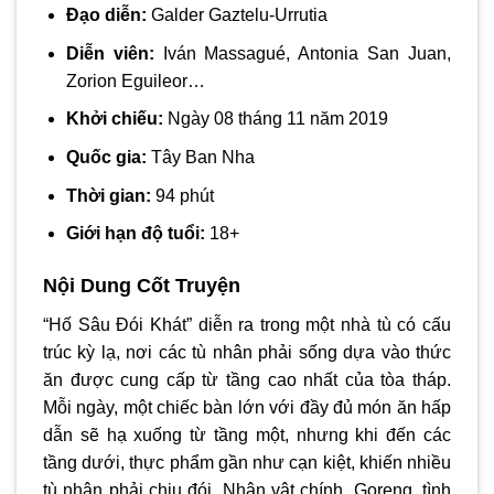
Đạo diễn:
Galder Gaztelu-Urrutia
Diễn viên:
Iván Massagué, Antonia San Juan,
Zorion Eguileor…
Khởi chiếu:
Ngày 08 tháng 11 năm 2019
Quốc gia:
Tây Ban Nha
Thời gian:
94 phút
Giới hạn độ tuổi:
18+
Nội Dung Cốt Truyện
“Hố Sâu Đói Khát” diễn ra trong một nhà tù có cấu
trúc kỳ lạ, nơi các tù nhân phải sống dựa vào thức
ăn được cung cấp từ tầng cao nhất của tòa tháp.
Mỗi ngày, một chiếc bàn lớn với đầy đủ món ăn hấp
dẫn sẽ hạ xuống từ tầng một, nhưng khi đến các
tầng dưới, thực phẩm gần như cạn kiệt, khiến nhiều
tù nhân phải chịu đói. Nhân vật chính, Goreng, tình