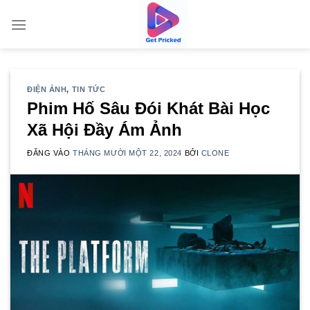
Bỏ
qua
nội
dung
ĐIỆN ẢNH
,
TIN TỨC
Phim Hố Sâu Đói Khát Bài Học
Xã Hội Đầy Ám Ảnh
ĐĂNG VÀO
THÁNG MƯỜI MỘT 22, 2024
BỞI
CLONE