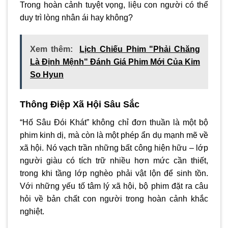
Trong hoàn cảnh tuyệt vọng, liệu con người có thể
duy trì lòng nhân ái hay không?
Xem thêm:
Lịch Chiếu Phim "Phải Chăng
Là Định Mệnh" Đánh Giá Phim Mới Của Kim
So Hyun
Thông Điệp Xã Hội Sâu Sắc
“Hố Sâu Đói Khát” không chỉ đơn thuần là một bộ
phim kinh dị, mà còn là một phép ẩn dụ mạnh mẽ về
xã hội. Nó vạch trần những bất công hiện hữu – lớp
người giàu có tích trữ nhiều hơn mức cần thiết,
trong khi tầng lớp nghèo phải vật lộn để sinh tồn.
Với những yếu tố tâm lý xã hội, bộ phim đặt ra câu
hỏi về bản chất con người trong hoàn cảnh khắc
nghiệt.