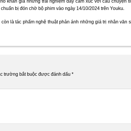
o khán giả những trải nghiệm đầy cảm xúc với câu chuyện t
y chuẩn bị đón chờ bộ phim vào ngày 14/10/2024 trên Youku.
 còn là tác phẩm nghệ thuật phản ánh những giá trị nhân văn 
c trường bắt buộc được đánh dấu
*