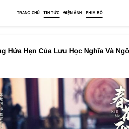
TRANG CHỦ
TIN TỨC
ĐIỆN ẢNH
PHIM BỘ
ng Hứa Hẹn Của Lưu Học Nghĩa Và Ng