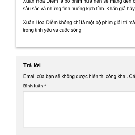
Xuân Hoa Diễm là bộ phim hứa hẹn sẽ mang đến ch
sâu sắc và những tình huống kịch tính. Khán giả hã
Xuân Hoa Diễm không chỉ là một bộ phim giải trí mà
trong tình yêu và cuộc sống.
Trả lời
Email của bạn sẽ không được hiển thị công khai.
Cá
Bình luận
*