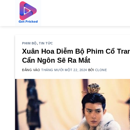
Bỏ
qua
nội
dung
PHIM BỘ
,
TIN TỨC
Xuân Hoa Diễm Bộ Phim Cổ Tra
Cẩn Ngôn Sẽ Ra Mắt
ĐĂNG VÀO
THÁNG MƯỜI MỘT 22, 2024
BỞI
CLONE